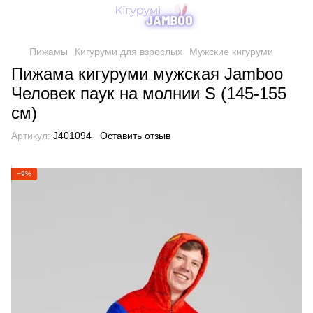
Пижамы
Кигуруми для взрослых
Мужские кигуруми
Пижама кигуруми мужская Jamboo
Человек паук на молнии S (145-155
см)
Артикул:
J401094
Оставить отзыв
−9%