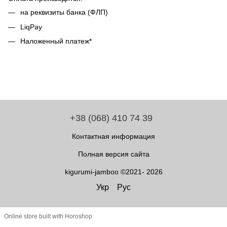
на реквизиты банка (ФЛП)
LiqPay
Наложенный платеж*
+38 (068) 410 74 39
Контактная информация
Полная версия сайта
kigurumi-jamboo ©2021- 2026
Укр
Рус
Online store built with Horoshop