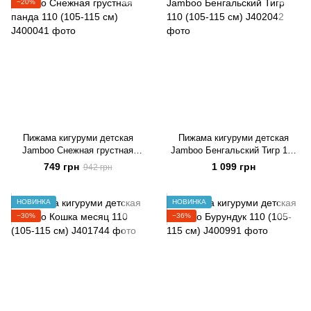
−20%
Пижама кигуруми детская
Пижама кигуруми детская
Jamboo Снежная грустная
Jamboo Бенгальский Тигр 110
панда 110 (105-115 см)
(105-115 см)
749 грн
1 099 грн
942 грн
НОВИНКА
НОВИНКА
−30%
−36%