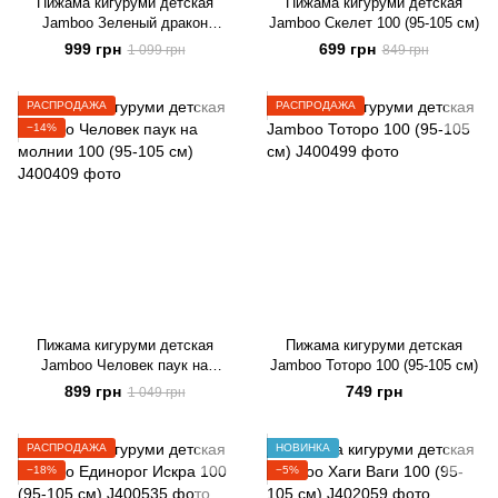
Пижама кигуруми детская
Пижама кигуруми детская
Jamboo Зеленый дракон
Jamboo Скелет 100 (95-105 см)
(динозавр) 100 (95-105 см)
999 грн
699 грн
1 099 грн
849 грн
РАСПРОДАЖА
РАСПРОДАЖА
−14%
Пижама кигуруми детская
Пижама кигуруми детская
Jamboo Человек паук на
Jamboo Тоторо 100 (95-105 см)
молнии 100 (95-105 см)
899 грн
749 грн
1 049 грн
РАСПРОДАЖА
НОВИНКА
−18%
−5%