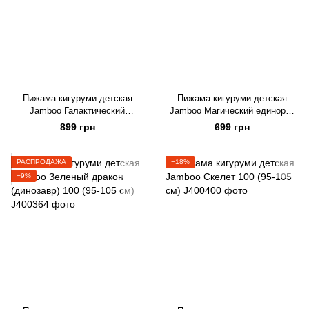
Пижама кигуруми детская
Пижама кигуруми детская
Jamboo Галактический
Jamboo Магический единорог
единорог 100 (95-105 см)
на молнии 100 (95-105 см)
899 грн
699 грн
РАСПРОДАЖА
−18%
−9%