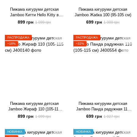
Пижама кигуруми детская
Пижама кигуруми детская
Jamboo Китти Hello Kitty в
Jamboo Жабка 100 (95-105 см)
горошек 100 (95-105 см)
899 грн
699 грн
1 099 грн
1 000 грн
РАСПРОДАЖА
РАСПРОДАЖА
−18%
−32%
Пижама кигуруми детская
Пижама кигуруми детская
Jamboo Жираф 110 (105-115
Jamboo Панда радужная 110
см)
(105-115 см)
899 грн
699 грн
1 099 грн
1 027 грн
НОВИНКА
НОВИНКА