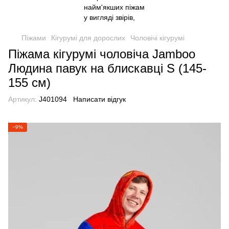
Піжами
Кігурумі для дорослих
Чоловічі кігурумі
Піжама кігурумі чоловіча Jamboo
Людина павук на блискавці S (145-
155 см)
Артикул:
J401094
Написати відгук
−9%