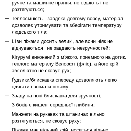
ручне та машинне прання, не сідають і не
розтягуються;
Теплоємність - завдяки довгому ворсу, матеріал
дозволяє утримувати та зберігати температуру
людського тіла;
Шви піжами досить великі, але вони ніяк не
відчуваються і не завдають незручностей;
Кігурумі виконаний з м'якого, приємного на дотик,
теплого матеріалу Велсофт (фліс), а його крій
абсолютно не сковує рух;
Ґудзики/блискавка спереду дозволяють легко
одягати і знімати піжаму.
Ззаду на попі блискавка для зручності;
З боків є кишені середньої глибини;
Манжети на рукавах та штанинах вільно
розтягуються, не сковує руху;
Піжама має вільний крій, носиться вільно,