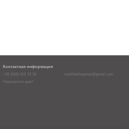
Контактная информация
+38 (068) 410 74 39
mylittleshopstart@gmail.com
Перезвонить вам?