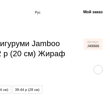
Мой заказ
Рус
кигуруми Jamboo
Артикул
J400666
2 р (20 см) Жираф
24 см)
39-44 р (28 см)