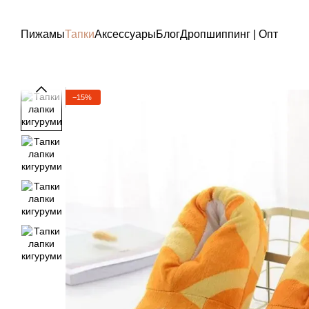
Перейти к основному контенту
Пижамы
Тапки
Аксессуары
Блог
Дропшиппинг | Опт
−15%