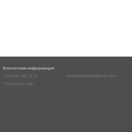
Контактная информация
+38 (068) 410 74 39
mylittleshopstart@gmail.com
Перезвонить вам?