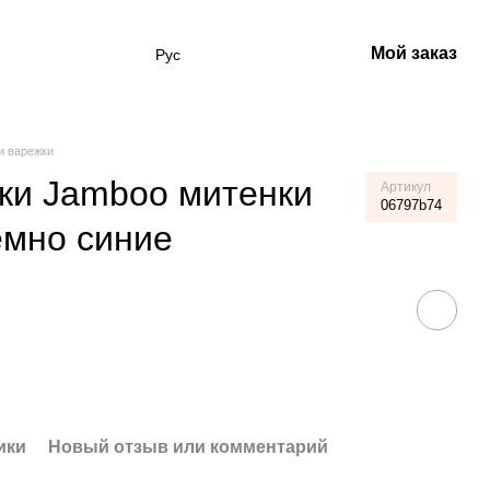
Мой заказ
Рус
и варежки
ки Jamboo митенки
Артикул
06797b74
мно синие
ики
Новый отзыв или комментарий