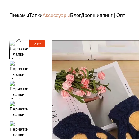
Перейти к основному контенту
Пижамы
Тапки
Аксессуары
Блог
Дропшиппинг | Опт
−31%