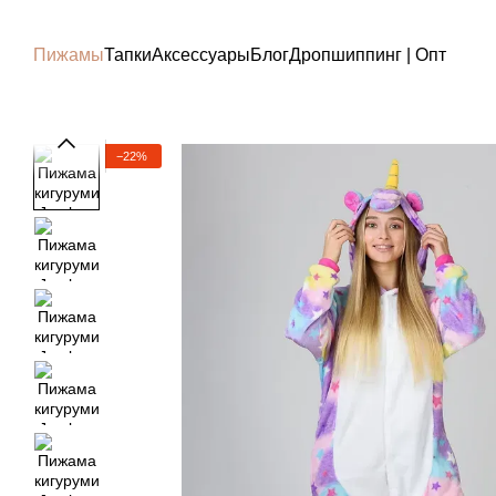
Перейти к основному контенту
Пижамы
Тапки
Аксессуары
Блог
Дропшиппинг | Опт
−22%