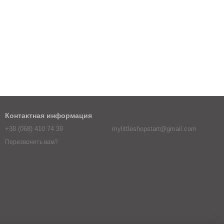
Контактная информация
+38 (068) 410 74 39
mylittleshopstart@gmail.com
Перезвонить вам?