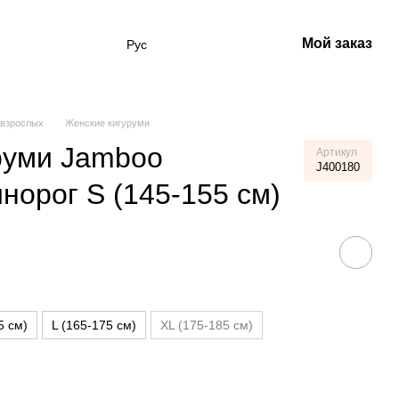
Мой заказ
Рус
 взрослых
Женские кигуруми
руми Jamboo
Артикул
J400180
норог S (145-155 см)
5 см)
L (165-175 см)
XL (175-185 см)