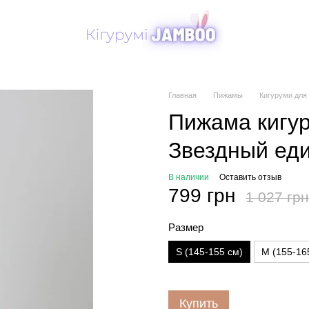
Главная
Пижамы
Кигуруми для
Пижама кигу
Звездный еди
В наличии
Оставить отзыв
799 грн
1 027 грн
Размер
S (145-155 см)
M (155-16
Купить