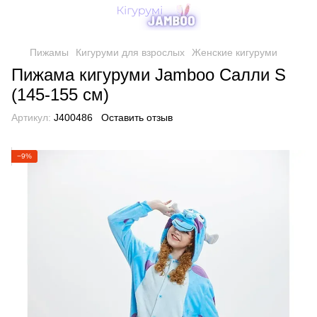
Пижамы
Кигуруми для взрослых
Женские кигуруми
Пижама кигуруми Jamboo Салли S
(145-155 см)
Артикул:
J400486
Оставить отзыв
−9%