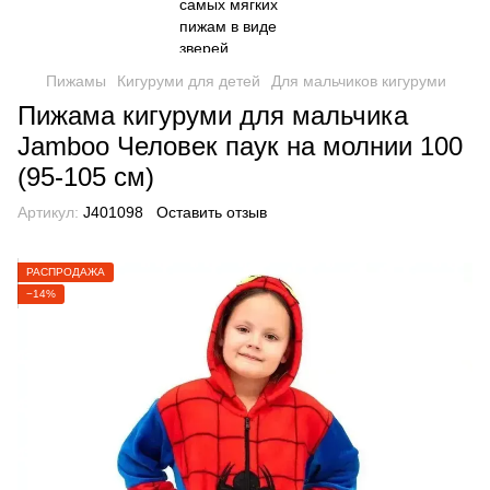
Пижамы
Кигуруми для детей
Для мальчиков кигуруми
Пижама кигуруми для мальчика
Jamboo Человек паук на молнии 100
(95-105 см)
Артикул:
J401098
Оставить отзыв
РАСПРОДАЖА
−14%