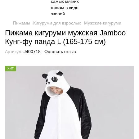
Пижамы
Кигуруми для взрослых
Мужские кигуруми
Пижама кигуруми мужская Jamboo
Кунг-фу панда L (165-175 см)
Артикул:
J400718
Оставить отзыв
ХИТ