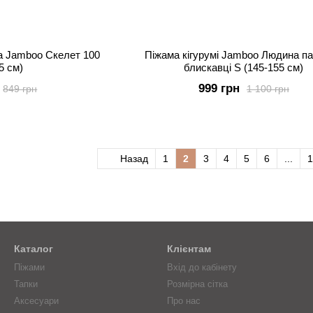
ча Jamboo Скелет 100
Піжама кігурумі Jamboo Людина па
5 см)
блискавці S (145-155 см)
999 грн
849 грн
1 100 грн
Назад
1
2
3
4
5
6
...
1
Каталог
Клієнтам
Піжами
Вхід до кабінету
Тапки
Розмірна сітка
Аксесуари
Про нас