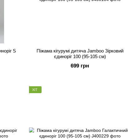
иноріг S
Піжама кігурумі дитяча Jamboo Зірковий
єдиноріг 100 (95-105 см)
699 грн
ХІТ