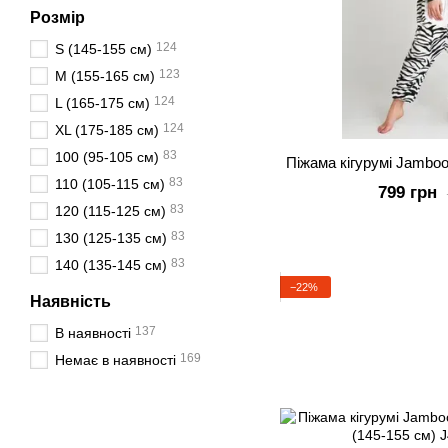
Розмір
124
S (145-155 см)
123
M (155-165 см)
124
L (165-175 см)
124
XL (175-185 см)
83
100 (95-105 см)
Піжама кігурумі Jamboo
83
110 (105-115 см)
799 грн
83
120 (115-125 см)
83
130 (125-135 см)
83
140 (135-145 см)
−22%
Наявність
137
В наявності
169
Немає в наявності