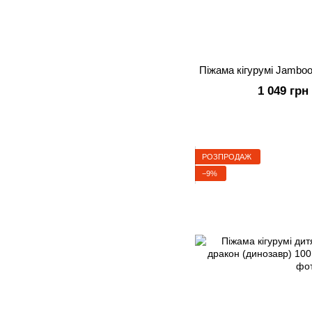
Піжама кігурумі Jamboo
1 049 грн
РОЗПРОДАЖ
−9%