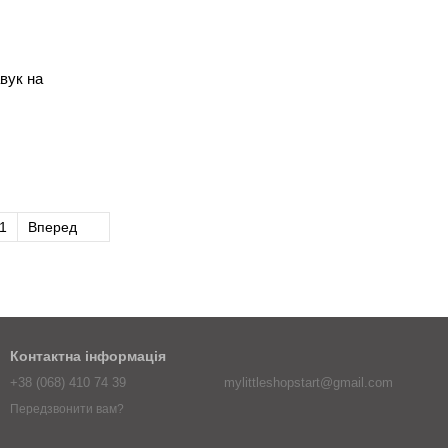
вук на
1
Вперед
Контактна інформація
+38 (068) 410 74 39
mylittleshopstart@gmail.com
Передзвонити вам?