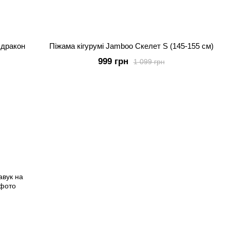
 дракон
Піжама кігурумі Jamboo Скелет S (145-155 см)
999 грн
1 099 грн