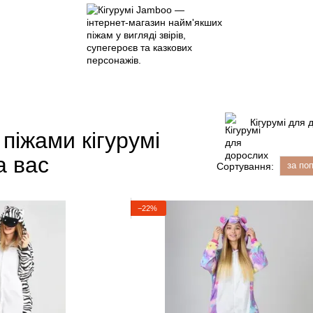
Кігурумі для 
 піжами кігурумі
а вас
за по
Сортування:
−22%