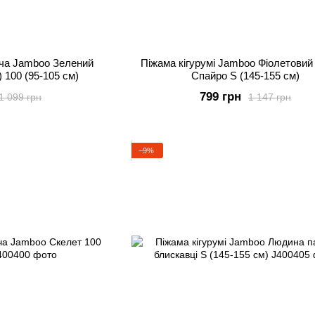
яча Jamboo Зелений
Піжама кігурумі Jamboo Фіолетовий
 100 (95-105 см)
Спайро S (145-155 см)
799 грн
1 099 грн
1 147 грн
−9%