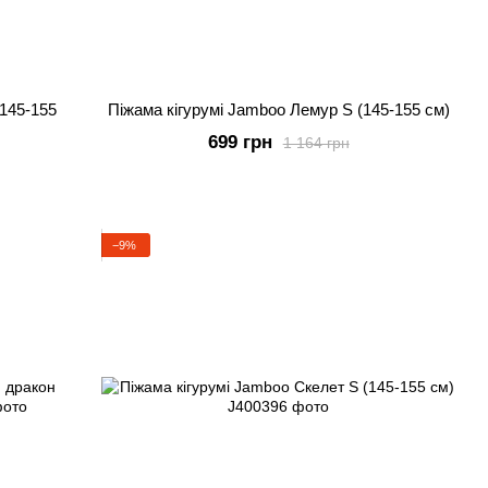
(145-155
Піжама кігурумі Jamboo Лемур S (145-155 см)
699 грн
1 164 грн
−9%