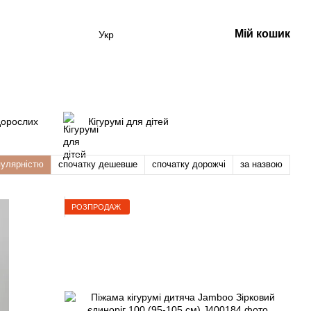
Мій кошик
Укр
дорослих
Кігурумі для дітей
пулярністю
спочатку дешевше
спочатку дорожчі
за назвою
РОЗПРОДАЖ