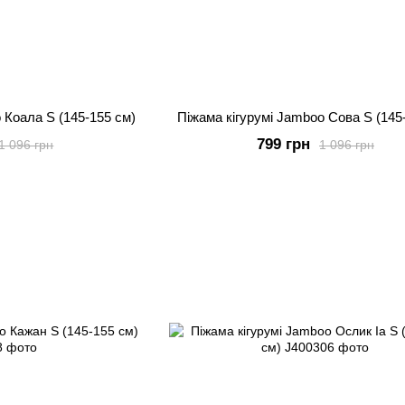
 Коала S (145-155 см)
Піжама кігурумі Jamboo Сова S (145
799 грн
1 096 грн
1 096 грн