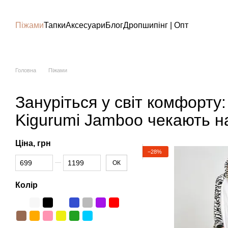
Перейти до основного контенту
Піжами
Тапки
Аксесуари
Блог
Дропшипінг | Опт
Головна
Піжами
Зануріться у світ комфорту:
Kigurumi Jamboo чекають н
Ціна, грн
−28%
Від Ціна, грн
До Ціна, грн
ОК
Колір