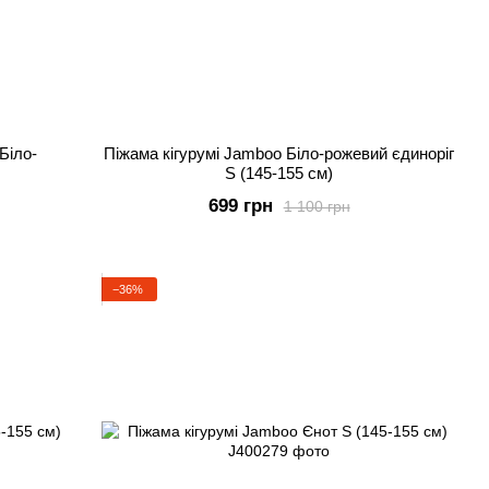
Біло-
Піжама кігурумі Jamboo Біло-рожевий єдиноріг
S (145-155 см)
699 грн
1 100 грн
−36%