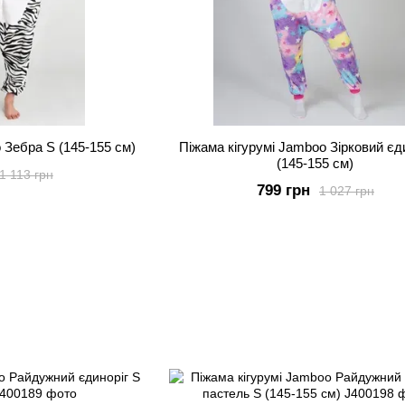
 Зебра S (145-155 см)
Піжама кігурумі Jamboo Зірковий єд
(145-155 см)
1 113 грн
799 грн
1 027 грн