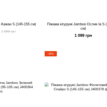
 Кажан S (145-155 см)
Піжама кігурумі Jamboo Ослик Іа S 
см)
1 099 грн
1 099 грн
−30%