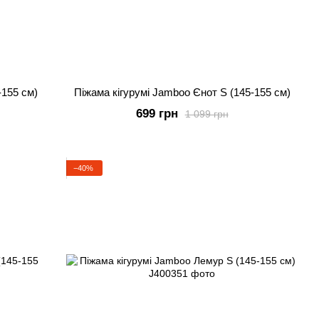
-155 см)
Піжама кігурумі Jamboo Єнот S (145-155 см)
699 грн
1 099 грн
−40%