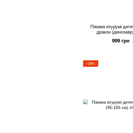
Піжама кігурумі дит
дракон (динозавр)
999 грн
−18%