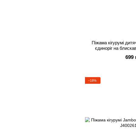
Піжама кігурумі дит
єдиноріг на блискав
699 
−18%