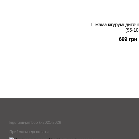
Піжама кігурумі дитя
(95-10
699 грн
kigurumi-jamboo © 2021-2026
Приймаємо до оплати