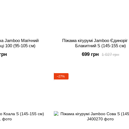
яча Jamboo Магічний
Піжама кігурумі Jamboo Єдиноріг 
ці 100 (95-105 см)
Блакитний S (145-155 см)
грн
699 грн
1 027 грн
−27%