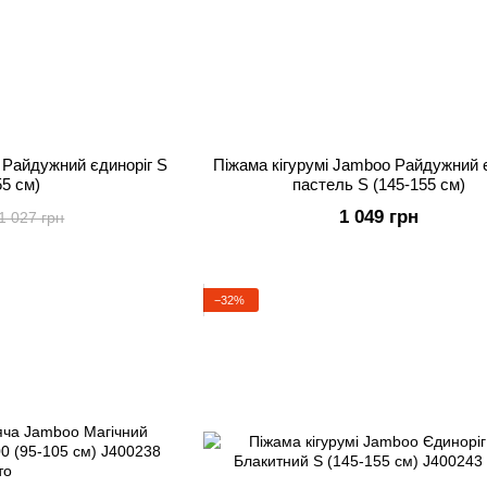
 Райдужний єдиноріг S
Піжама кігурумі Jamboo Райдужний 
55 см)
пастель S (145-155 см)
1 049 грн
1 027 грн
−32%