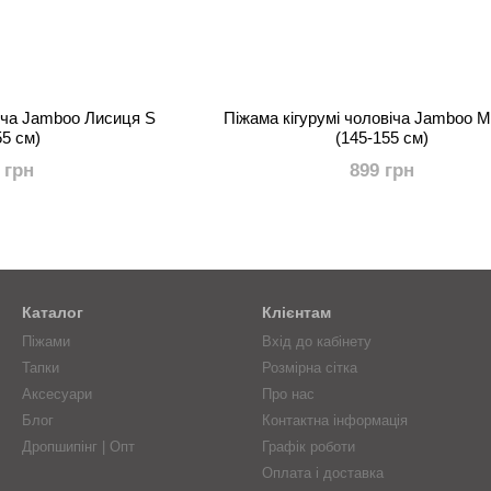
віча Jamboo Лисиця S
Піжама кігурумі чоловіча Jamboo 
55 см)
(145-155 см)
 грн
899 грн
Каталог
Клієнтам
Піжами
Вхід до кабінету
Тапки
Розмірна сітка
Аксесуари
Про нас
Блог
Контактна інформація
Дропшипінг | Опт
Графік роботи
Оплата і доставка