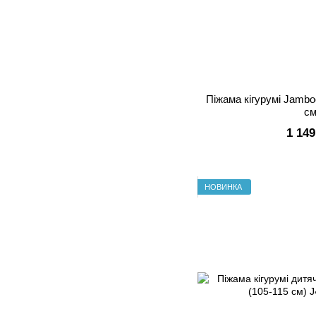
Піжама кігурумі Jambo
см
1 149
НОВИНКА