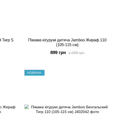
й Тигр S
Піжама кігурумі дитяча Jamboo Жираф 110
(105-115 см)
899 грн
1 099 грн
НОВИНКА