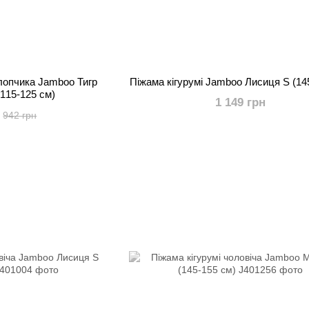
хлопчика Jamboo Тигр
Піжама кігурумі Jamboo Лисиця S (14
(115-125 см)
1 149 грн
942 грн