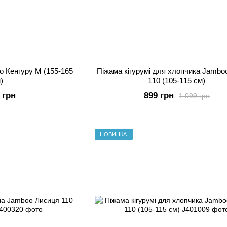
o Кенгуру M (155-165
Піжама кігурумі для хлопчика Jamboo Жираф
)
110 (105-115 см)
 грн
899 грн
1 099 грн
НОВИНКА