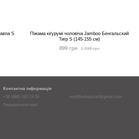
Мавпа S
Піжама кігурумі чоловіча Jamboo Бенгальский
Тигр S (145-155 см)
899 грн
1 099 грн
Контактна інформація
+38 (068) 410 74 39
mylittleshopstart@gmail.com
Передзвонити вам?