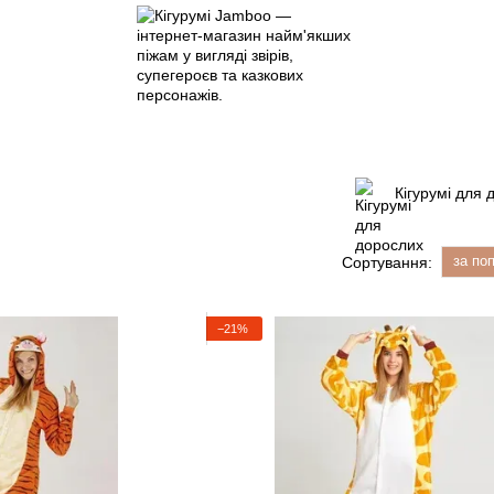
Кігурумі для 
за по
Сортування:
−21%