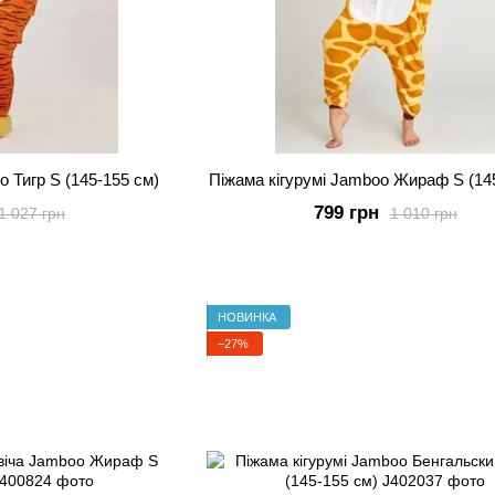
o Тигр S (145-155 см)
Піжама кігурумі Jamboo Жираф S (14
799 грн
1 027 грн
1 010 грн
НОВИНКА
−27%