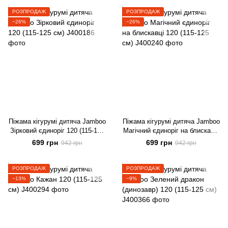
РОЗПРОДАЖ
РОЗПРОДАЖ
−26%
−26%
Піжама кігурумі дитяча Jamboo
Піжама кігурумі дитяча Jamboo
Зірковий єдиноріг 120 (115-125
Магічний єдиноріг на блискавці
см)
120 (115-125 см)
699 грн
699 грн
942 грн
942 грн
РОЗПРОДАЖ
РОЗПРОДАЖ
−13%
−9%