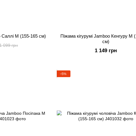
 Саллі M (155-165 см)
Піжама кігурумі Jamboo Кенгуру M (
см)
1 099 грн
1 149 грн
−5%