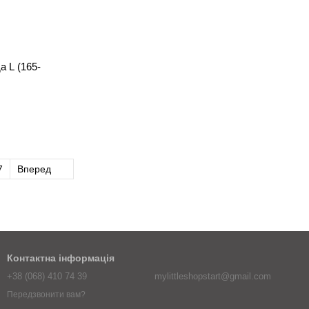
а L (165-
7
Вперед
Контактна інформація
+38 (068) 410 74 39
mylittleshopstart@gmail.com
Передзвонити вам?