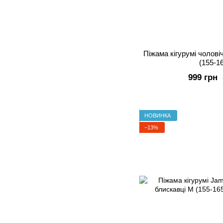
Піжама кігурумі чолов
(155-1
999 грн
НОВИНКА
−13%