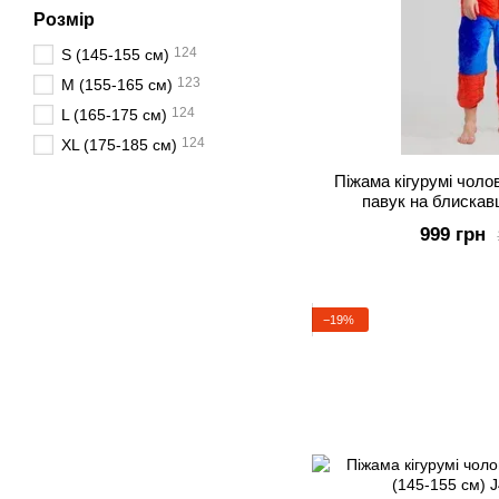
Розмір
124
S (145-155 см)
123
M (155-165 см)
124
L (165-175 см)
124
XL (175-185 см)
Піжама кігурумі чол
павук на блискавц
999 грн
−19%