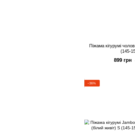
Піжама кігурумі чоло
(145-1
899 грн
−36%