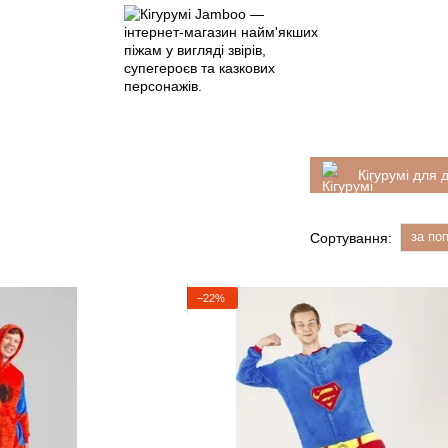
Кігурумі для 
за по
Сортування:
−22%