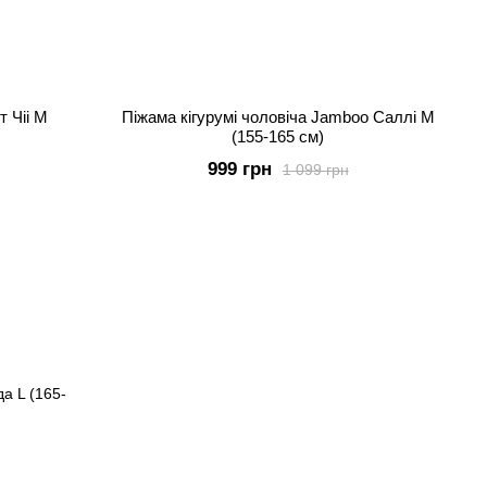
т Чіі M
Піжама кігурумі чоловіча Jamboo Саллі M
(155-165 см)
999 грн
1 099 грн