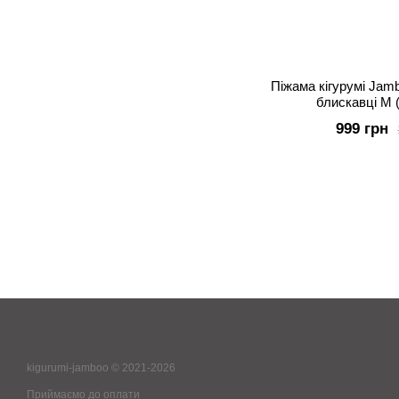
Піжама кігурумі Jam
блискавці M 
999 грн
kigurumi-jamboo © 2021-2026
Приймаємо до оплати