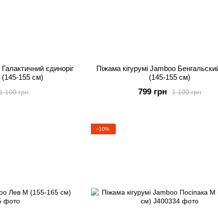
 Галактичний єдиноріг
Піжама кігурумі Jamboo Бенгальски
S (145-155 см)
(145-155 см)
799 грн
1 100 грн
1 100 грн
−10%