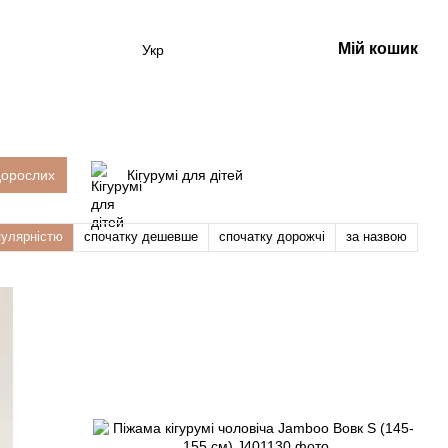
Мій кошик
Укр
дорослих
Кігурумі для дітей
пулярністю
спочатку дешевше
спочатку дорожчі
за назвою