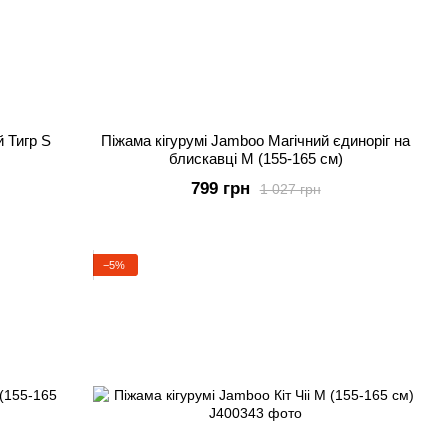
й Тигр S
Піжама кігурумі Jamboo Магічний єдиноріг на
блискавці M (155-165 см)
799 грн
1 027 грн
−5%