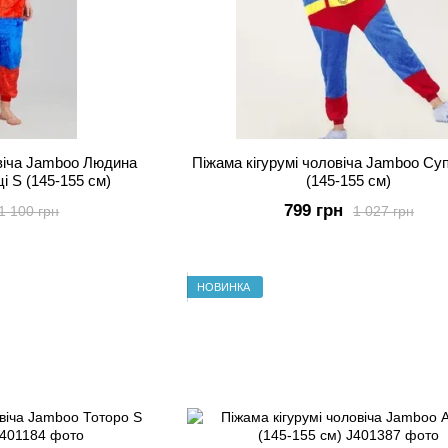
овіча Jamboo Людина
Піжама кігурумі чоловіча Jamboo Су
і S (145-155 см)
(145-155 см)
799 грн
1 100 грн
1 027 грн
НОВИНКА