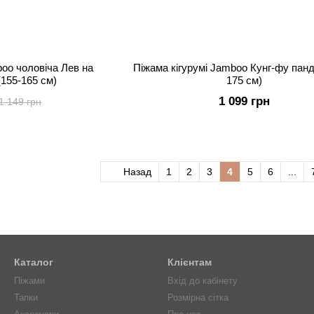
boo чоловіча Лев на
Піжама кігурумі Jamboo Кунг-фу панд
(155-165 см)
175 см)
1 099 грн
1 149 грн
Назад
1
2
3
4
5
6
...
Каталог
Клієнтам
Піжами
Вхід до кабінету
Тапки
Розмірна сітка