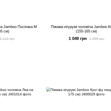
іча Jamboo Посіпака M
Піжама кігурумі чоловіча Jamboo Кі
65 см)
(155-165 см)
1 049 грн
1 113 грн
1 099 грн