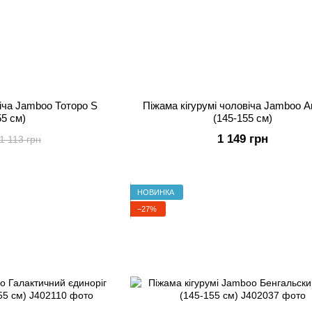
віча Jamboo Тоторо S
Піжама кігурумі чоловіча Jamboo 
55 см)
(145-155 см)
1 149 грн
1 113 грн
НОВИНКА
−27%