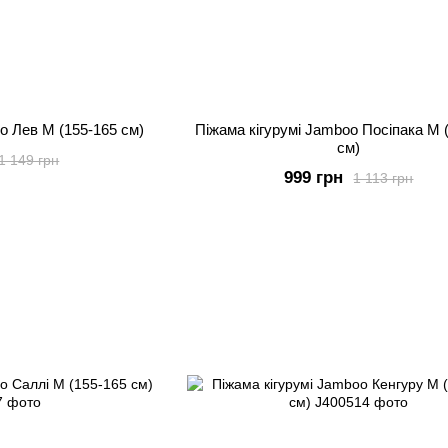
o Лев M (155-165 см)
Піжама кігурумі Jamboo Посіпака M 
см)
1 149 грн
999 грн
1 113 грн