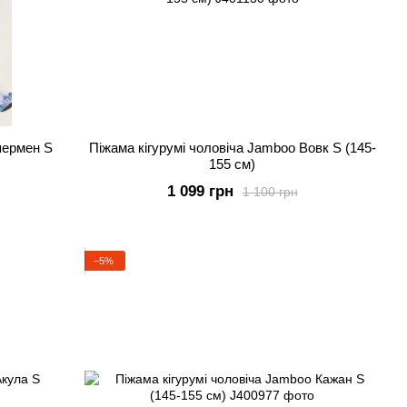
пермен S
Піжама кігурумі чоловіча Jamboo Вовк S (145-
155 см)
1 099 грн
1 100 грн
−5%