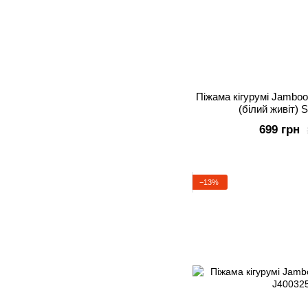
Піжама кігурумі Jamboo
(білий живіт) 
699 грн
−13%