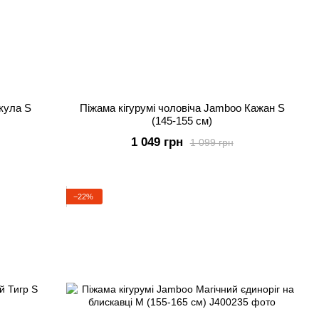
Акула S
Піжама кігурумі чоловіча Jamboo Кажан S
(145-155 см)
1 049 грн
1 099 грн
−22%