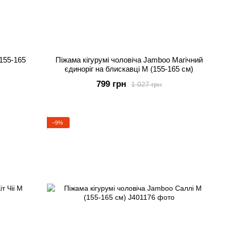
155-165
Піжама кігурумі чоловіча Jamboo Магічний
єдиноріг на блискавці M (155-165 см)
799 грн
1 027 грн
−9%