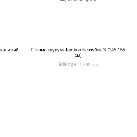
нгальский
Піжама кігурумі Jamboo Беззубик S (145-155
см)
949 грн
1 099 грн