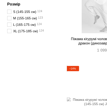
Розмір
124
S (145-155 см)
123
M (155-165 см)
124
L (165-175 см)
124
XL (175-185 см)
Піжама кігурумі чоло
дракон (динозавр
1 099
−14%