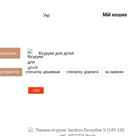
Мій кошик
Укр
дорослих
Кігурумі для дітей
пулярністю
спочатку дешевше
спочатку дорожчі
за назвою
−14%