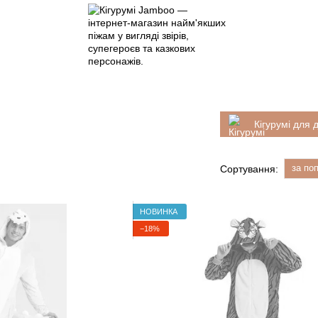
Кігурумі для 
за по
Сортування:
НОВИНКА
−18%