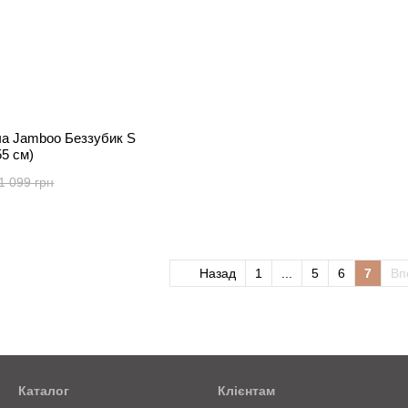
іча Jamboo Беззубик S
55 см)
1 099 грн
Назад
1
...
5
6
7
Вп
Каталог
Клієнтам