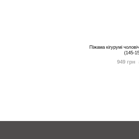
Піжама кігурумі чолов
(145-1
949 грн