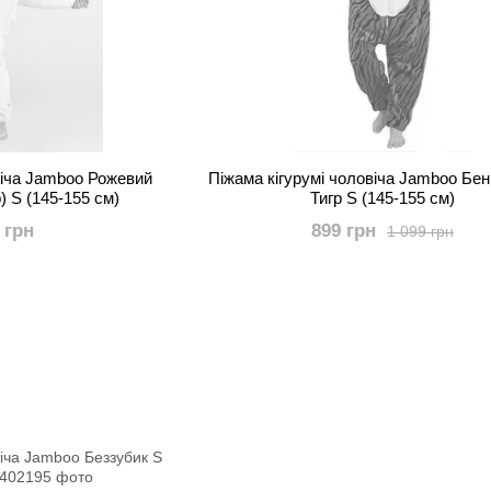
віча Jamboo Рожевий
Піжама кігурумі чоловіча Jamboo Бе
) S (145-155 см)
Тигр S (145-155 см)
 грн
899 грн
1 099 грн