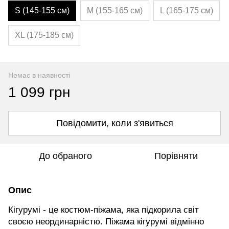
S (145-155 см)
M (155-165 см)
L (165-175 см)
XL (175-185 см)
Немає в наявності
1 099 грн
Повідомити, коли з'явиться
До обраного
Порівняти
Опис
Кігурумі - це костюм-піжама, яка підкорила світ
своєю неординарністю. Піжама кігурумі відмінно