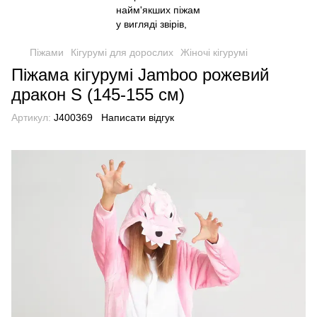
Піжами
Кігурумі для дорослих
Жіночі кігурумі
Піжама кігурумі Jamboo рожевий
дракон S (145-155 см)
Артикул:
J400369
Написати відгук