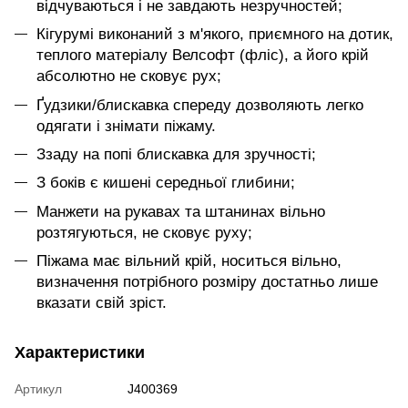
відчуваються і не завдають незручностей;
Кігурумі виконаний з м'якого, приємного на дотик,
теплого матеріалу Велсофт (фліс), а його крій
абсолютно не сковує рух;
Ґудзики/блискавка спереду дозволяють легко
одягати і знімати піжаму.
Ззаду на попі блискавка для зручності;
З боків є кишені середньої глибини;
Манжети на рукавах та штанинах вільно
розтягуються, не сковує руху;
Піжама має вільний крій, носиться вільно,
визначення потрібного розміру достатньо лише
вказати свій зріст.
Характеристики
Артикул
J400369