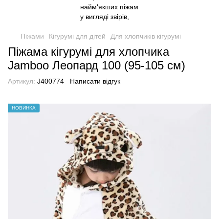
Піжами
Кігурумі для дітей
Для хлопчиків кігурумі
Піжама кігурумі для хлопчика
Jamboo Леопард 100 (95-105 см)
Артикул:
J400774
Написати відгук
НОВИНКА