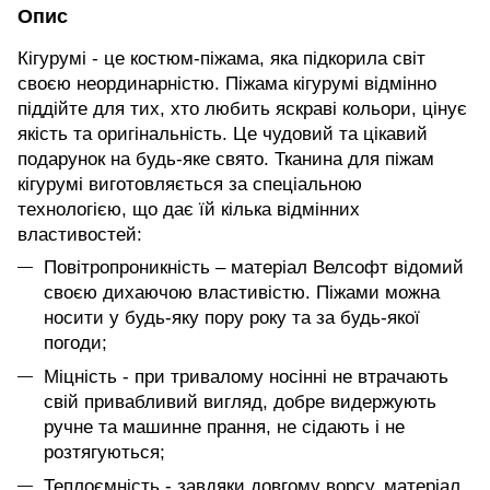
Опис
Кігурумі - це костюм-піжама, яка підкорила світ
своєю неординарністю. Піжама кігурумі відмінно
піддійте для тих, хто любить яскраві кольори, цінує
якість та оригінальність. Це чудовий та цікавий
подарунок на будь-яке свято. Тканина для піжам
кігурумі виготовляється за спеціальною
технологією, що дає їй кілька відмінних
властивостей:
Повітропроникність – матеріал Велсофт відомий
своєю дихаючою властивістю. Піжами можна
носити у будь-яку пору року та за будь-якої
погоди;
Міцність - при тривалому носінні не втрачають
свій привабливий вигляд, добре видержують
ручне та машинне прання, не сідають і не
розтягуються;
Теплоємність - завдяки довгому ворсу, матеріал