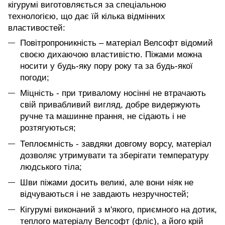
кігурумі виготовляється за спеціальною
технологією, що дає їй кілька відмінних
властивостей:
Повітропроникність – матеріал Велсофт відомий
своєю дихаючою властивістю. Піжами можна
носити у будь-яку пору року та за будь-якої
погоди;
Міцність - при тривалому носінні не втрачають
свій привабливий вигляд, добре видержують
ручне та машинне прання, не сідають і не
розтягуються;
Теплоємність - завдяки довгому ворсу, матеріал
дозволяє утримувати та зберігати температуру
людського тіла;
Шви піжами досить великі, але вони ніяк не
відчуваються і не завдають незручностей;
Кігурумі виконаний з м'якого, приємного на дотик,
теплого матеріалу Велсофт (фліс), а його крій