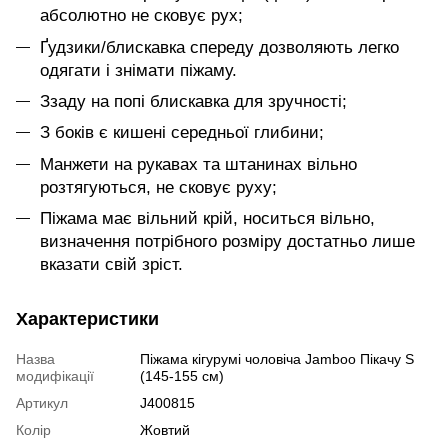
абсолютно не сковує рух;
Ґудзики/блискавка спереду дозволяють легко
одягати і знімати піжаму.
Ззаду на попі блискавка для зручності;
З боків є кишені середньої глибини;
Манжети на рукавах та штанинах вільно
розтягуються, не сковує руху;
Піжама має вільний крій, носиться вільно,
визначення потрібного розміру достатньо лише
вказати свій зріст.
Характеристики
Назва
Піжама кігурумі чоловіча Jamboo Пікачу S
модифікації
(145-155 см)
Артикул
J400815
Колір
Жовтий