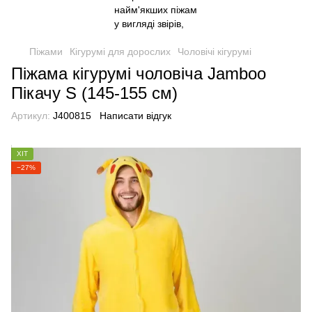
Піжами
Кігурумі для дорослих
Чоловічі кігурумі
Піжама кігурумі чоловіча Jamboo
Пікачу S (145-155 см)
Артикул:
J400815
Написати відгук
ХІТ
−27%