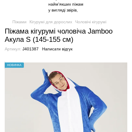
Піжами
Кігурумі для дорослих
Чоловічі кігурумі
Піжама кігурумі чоловіча Jamboo
Акула S (145-155 см)
Артикул:
J401387
Написати відгук
НОВИНКА