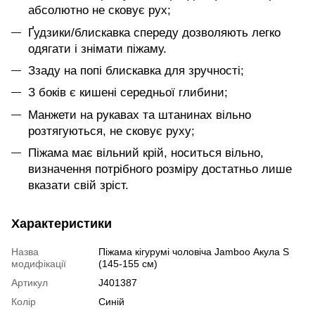
абсолютно не сковує рух;
Ґудзики/блискавка спереду дозволяють легко
одягати і знімати піжаму.
Ззаду на попі блискавка для зручності;
З боків є кишені середньої глибини;
Манжети на рукавах та штанинах вільно
розтягуються, не сковує руху;
Піжама має вільний крій, носиться вільно,
визначення потрібного розміру достатньо лише
вказати свій зріст.
Характеристики
Назва
Піжама кігурумі чоловіча Jamboo Акула S
модифікації
(145-155 см)
Артикул
J401387
Колір
Синій