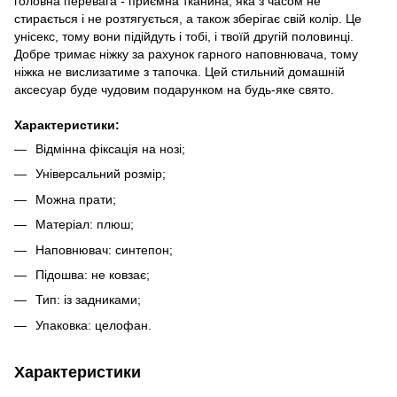
головна перевага - приємна тканина, яка з часом не
стирається і не розтягується, а також зберігає свій колір. Це
унісекс, тому вони підійдуть і тобі, і твоїй другій половинці.
Добре тримає ніжку за рахунок гарного наповнювача, тому
ніжка не вислизатиме з тапочка. Цей стильний домашній
аксесуар буде чудовим подарунком на будь-яке свято.
Характеристики:
Відмінна фіксація на нозі;
Універсальний розмір;
Можна прати;
Матеріал: плюш;
Наповнювач: синтепон;
Підошва: не ковзає;
Тип: із задниками;
Упаковка: целофан.
Характеристики