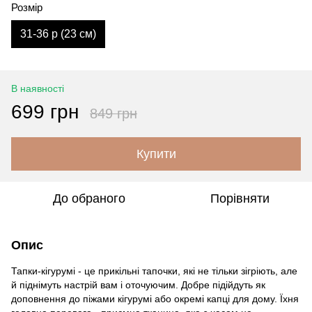
Розмір
31-36 р (23 см)
В наявності
699 грн
849 грн
Купити
До обраного
Порівняти
Опис
Тапки-кігурумі - це прикільні тапочки, які не тільки зігріють, але
й піднімуть настрій вам і оточуючим. Добре підійдуть як
доповнення до піжами кігурумі або окремі капці для дому. Їхня